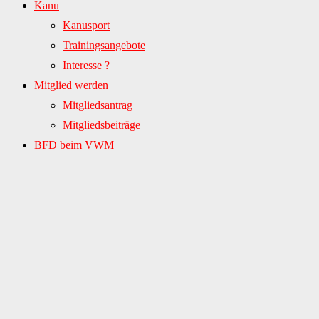
Kanu
Kanusport
Trainingsangebote
Interesse ?
Mitglied werden
Mitgliedsantrag
Mitgliedsbeiträge
BFD beim VWM